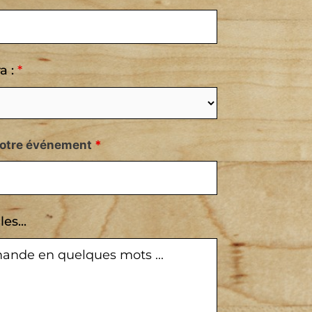
a :
*
votre événement
*
es...