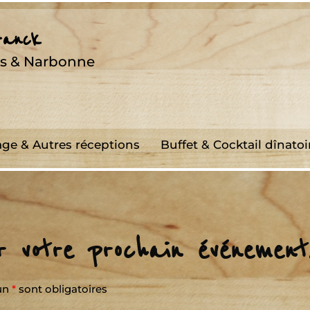
Franck
ers & Narbonne
age & Autres réceptions
Buffet & Cocktail dînatoi
 votre prochain événement.
un
*
sont obligatoires