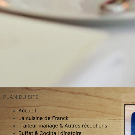
PLAN DU SITE :
Accueil
La cuisine de Franck
Traiteur mariage & Autres réceptions
Buffet & Cocktail dînatoire